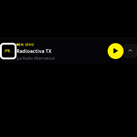
EN VIVO
Radioactiva TX
¡La Radio Alternativa!
¡Conoce el Playlist!
Si quieres conocer que canción pasó durante el
programa, solo da clic en la
"i"
que viene enfrente del podcast.
×